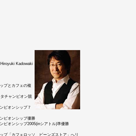
uki Kadowaki
ョップとカフェの複
リスタチャンピオン競
ャンピオンシップ７
ャンピオンシップ優勝
ピオンシップ2005(inシアトル)準優勝
ョップ「カフェロッソ ビーンズストア」へリ