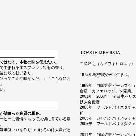
ROASTER&BARISTA
ではなく、本物の味を伝えたい。
門脇洋之（カドワキヒロユキ） Hiroy
で生まれるエスプレッソ特有の香り。
後に残る甘い香り。
1973年島根県安来市生まれ。
ソってこんな味なんだ。」「こんなにお
」
1999年 自家焙煎ビーンズシ
い。
合店「カフェロッソ」を開業。
2001年 2003年 全日本バ
技大会優勝
2003年 ワールドバリスタチ
位
が詰まった良質の豆を。
2005年 ジャパンバリスタチ
ーヒーに愛情をもって大切に育ている農
2005年 ワールドバリスタチャン
。
毎年良い豆を作りつづけるのは大変だと
2011年 自家焙煎ビーンズシ