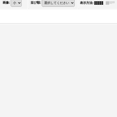
画像
:
並び順
:
表示方法
: