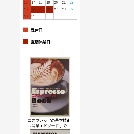
16
17
18
19
20
21
22
23
24
25
26
27
28
29
30
31
定休日
夏期休業日
エスプレッソの基本技術
～開業エピソードまで