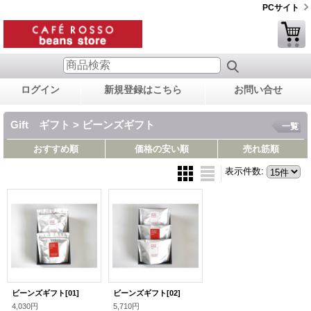
PCサイト
ログイン
新規登録はこちら
お問い合せ
Gift ギフト > ビーンズギフト
一覧
おすすめ順
価格の安い順
売れ筋順
表示件数
:
ビーンズギフト[01]
ビーンズギフト[02]
4,030円
5,710円