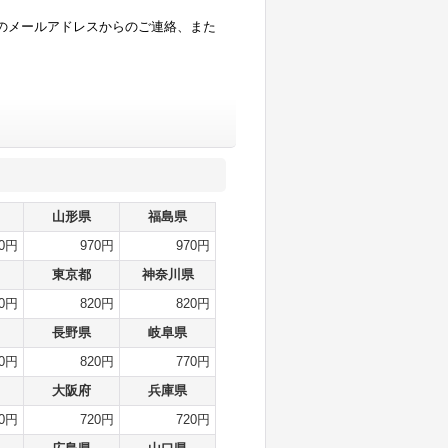
のメールアドレスからのご連絡、また
山形県
福島県
70円
970円
970円
東京都
神奈川県
20円
820円
820円
長野県
岐阜県
20円
820円
770円
大阪府
兵庫県
20円
720円
720円