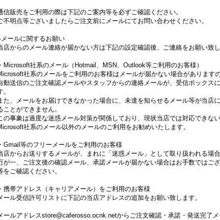
通信販売をご利用の際は下記のご案内等を必ずご確認ください。
ご不明点等ございましたらご注文前にメールにてお問い合わせください。
●メールに関するお願い
当店からのメール連絡が届かない方は下記の設定確認後、ご連絡をお願い致
・Microsoft社系のメール（Hotmail、MSN、Outlook等ご利用のお客様）
Microsoft社系のメールをご利用のお客様はメールが届かない場合がありま
自動送信のご注文確認メールやスタッフからの連絡メールが、受信ボックス
す。
また、メールをお届けできなかった場合に、未達を知らせるメール等が当店
ることができません。
この事象は過度な迷惑メール対策が関係しており、現状当店では対応できな
Microsoft社系のメール以外のメールのご利用をお勧めいたします。
・Gmail等のフリーメールをご利用のお客様
当店からお送りするメールが、まれに「迷惑メール」として取り扱われる場
万が一、ご注文後の確認メール、承諾メールが届かない場合はお手数ではご
等をご確認ください。
・携帯アドレス（キャリアメール）をご利用のお客様
メール受信許可リストに下記の当店アドレスの追加をお願い致します。
メールアドレスstore@caferosso.ocnk.netからご注文確認・承諾・発