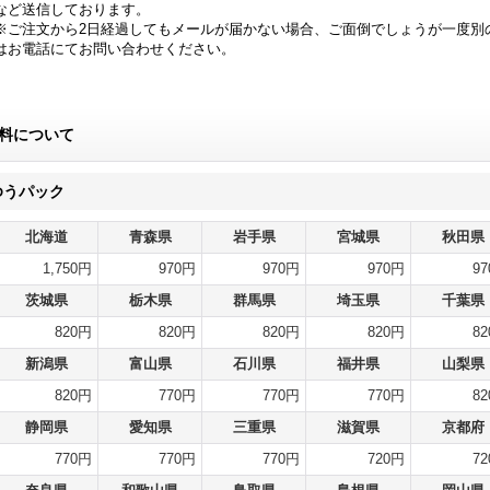
など送信しております。
※ご注文から2日経過してもメールが届かない場合、ご面倒でしょうが一度別
はお電話にてお問い合わせください。
料について
ゆうパック
北海道
青森県
岩手県
宮城県
秋田県
1,750円
970円
970円
970円
9
茨城県
栃木県
群馬県
埼玉県
千葉県
820円
820円
820円
820円
8
新潟県
富山県
石川県
福井県
山梨県
820円
770円
770円
770円
8
静岡県
愛知県
三重県
滋賀県
京都府
770円
770円
770円
720円
7