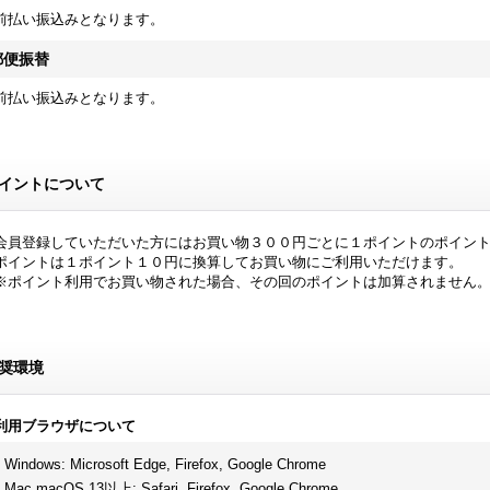
前払い振込みとなります。
郵便振替
前払い振込みとなります。
イントについて
会員登録していただいた方にはお買い物３００円ごとに１ポイントのポイン
ポイントは１ポイント１０円に換算してお買い物にご利用いただけます。
※ポイント利用でお買い物された場合、その回のポイントは加算されません
奨環境
利用ブラウザについて
Windows
:
Microsoft Edge
,
Firefox
,
Google Chrome
Mac macOS 13以上
:
Safari
,
Firefox
,
Google Chrome