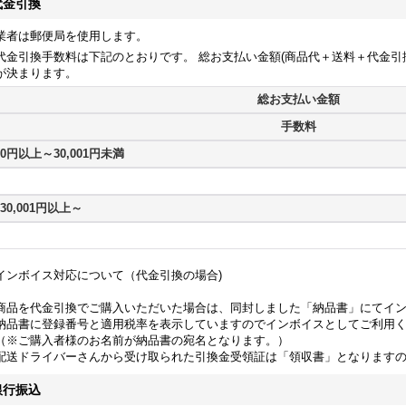
代金引換
業者は郵便局を使用します。
代金引換手数料は下記のとおりです。 総お支払い金額(商品代＋送料＋代金引
が決まります。
総お支払い金額
手数料
0円以上～30,001円未満
30,001円以上～
インボイス対応について（代金引換の場合)
商品を代金引換でご購入いただいた場合は、同封しました「納品書」にてイ
納品書に登録番号と適用税率を表示していますのでインボイスとしてご利用
（※ご購入者様のお名前が納品書の宛名となります。）
配送ドライバーさんから受け取られた引換金受領証は「領収書」となります
銀行振込