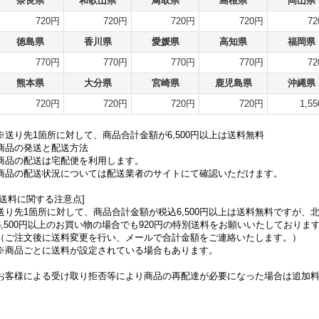
奈良県
和歌山県
鳥取県
島根県
岡山県
720円
720円
720円
720円
7
徳島県
香川県
愛媛県
高知県
福岡県
770円
770円
770円
770円
7
熊本県
大分県
宮崎県
鹿児島県
沖縄県
720円
720円
720円
720円
1,5
※送り先1箇所に対して、商品合計金額が6,500円以上は送料無料
商品の発送と配送方法
商品の配送は宅配便を利用します。
商品の配送状況については配送業者のサイトにて確認いただけます。
[送料に関する注意点]
送り先1箇所に対して、商品合計金額が税込6,500円以上は送料無料ですが
6,500円以上のお買い物の場合でも920円の特別送料をお願いいたしており
（ご注文後に送料変更を行い、メールで合計金額をご連絡いたします。）
※商品ごとに送料が設定されている場合もあります。
お客様による受け取り拒否等により商品の再配達が必要になった場合は追加