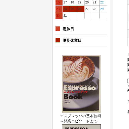
16
17
18
19
20
21
22
23
24
25
26
27
28
29
30
31
定休日
夏期休業日
エスプレッソの基本技術
～開業エピソードまで