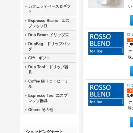
ド
カフェラテベース＆ギフ
い
ト
Espresso Beans エス
プレッソ豆
ロッ
Drip Beans ドリップ豆
DripBag ドリップバッ
1,
グ
ア
味
Gift ギフト
Drip Tool ドリップ器
具
Coffee Mill コーヒーミ
ロッ
ル
Espresso Tool エスプ
3,
レッソ器具
ア
味
Others その他
ショッピングカート