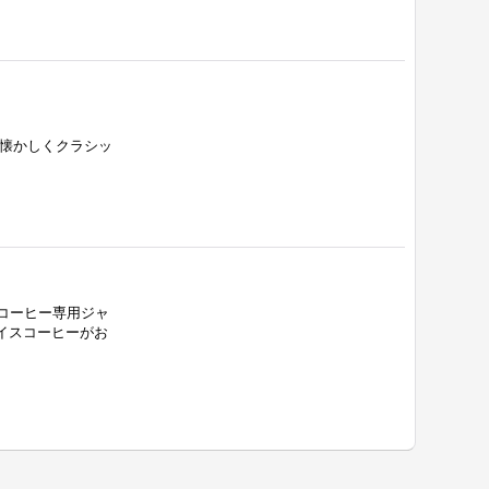
 懐かしくクラシッ
しコーヒー専用ジャ
イスコーヒーがお