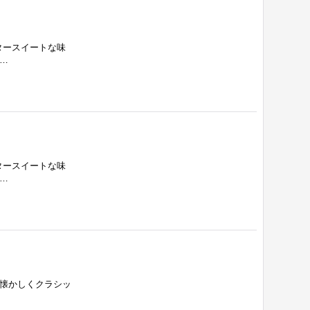
タースイートな味
…
タースイートな味
…
 懐かしくクラシッ