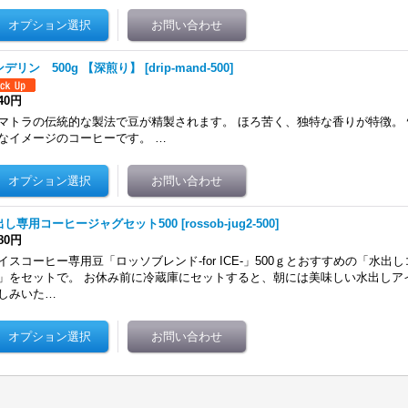
ンデリン 500g 【深煎り】
[
drip-mand-500
]
740円
マトラの伝統的な製法で豆が精製されます。 ほろ苦く、独特な香りが特徴。
なイメージのコーヒーです。 …
出し専用コーヒージャグセット500
[
rossob-jug2-500
]
980円
イスコーヒー専用豆「ロッソブレンド-for ICE-」500ｇとおすすめの「水出
」をセットで。 お休み前に冷蔵庫にセットすると、朝には美味しい水出しア
しみいた…