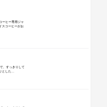
しコーヒー専用ジャ
イスコーヒーがお
りで、すっきりして
りとした…