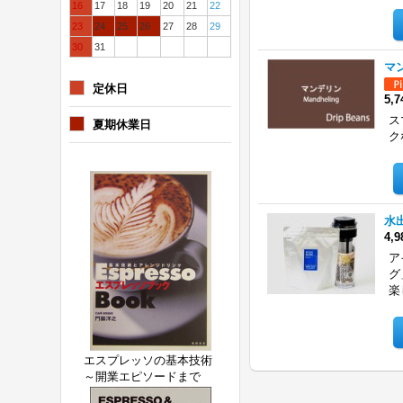
16
17
18
19
20
21
22
23
24
25
26
27
28
29
30
31
マ
定休日
5,
ス
夏期休業日
ク
水
4,
ア
グ
楽
エスプレッソの基本技術
～開業エピソードまで