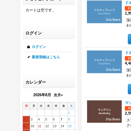
ド
カートは空です。
1,
深
わ
ログイン
ログイン
ド
新規登録はこちら
4,
深
わ
カレンダー
2026年8月
次月»
マ
日
月
火
水
木
金
土
1
2,
2
3
4
5
6
7
8
ス
ク
9
10
11
12
13
14
15