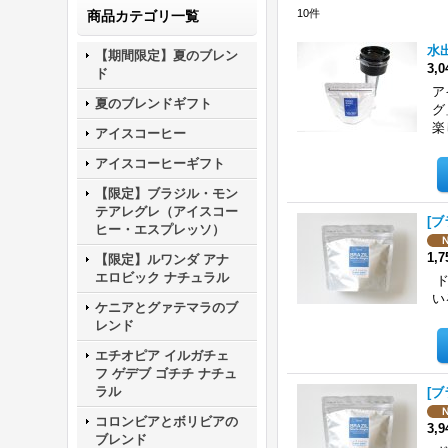
10
件
商品カテゴリ一覧
水
【期間限定】夏のブレン
3,
ド
ア
夏のブレンドギフト
グ
楽
アイスコーヒー
アイスコーヒーギフト
【限定】ブラジル・モン
テアレグレ（アイスコー
[ブ
ヒー・エスプレッソ）
1,
【限定】ルワンダ アナ
エロビック ナチュラル
ド
い
ケニアとグァテマラのブ
レンド
エチオピア イルガチェ
フ ゲデブ ゴチチ ナチュ
ラル
[ブ
コロンビアとボリビアの
3,
ブレンド