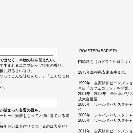
ROASTER&BARISTA
ではなく、本物の味を伝えたい。
門脇洋之（カドワキヒロユキ） Hiroy
で生まれるエスプレッソ特有の香り。
後に残る甘い香り。
1973年島根県安来市生まれ。
ソってこんな味なんだ。」「こんなにお
」
1999年 自家焙煎ビーンズシ
い。
合店「カフェロッソ」を開業。
2001年 2003年 全日本バ
技大会優勝
2003年 ワールドバリスタチ
位
が詰まった良質の豆を。
2005年 ジャパンバリスタチ
ーヒーに愛情をもって大切に育ている農
2005年 ワールドバリスタチャン
。
毎年良い豆を作りつづけるのは大変だと
2011年 自家焙煎ビーンズシ