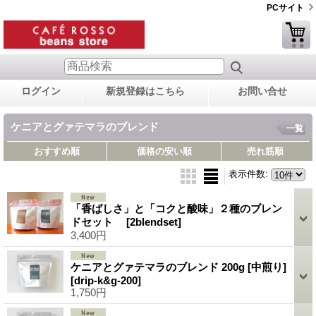
PCサイト
ログイン
新規登録はこちら
お問い合せ
ケニアとグァテマラのブレンド
一覧
おすすめ順
価格の安い順
売れ筋順
表示件数
:
「香ばしさ」と「コクと酸味」２種のブレン
ドセット
[2blendset]
3,400円
ケニアとグァテマラのブレンド 200g [中煎り]
[drip-k&g-200]
1,750円