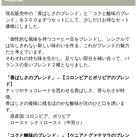
現在販売中の「香ばしさのブレンド」と「コクと酸味のブレ
ンド」を２００ｇずつセットにして、少しだけお得なセット
価格にしました。
「個性的な風味を持つコーヒー豆をブレンドし、シングルで
は出しきれない新しい味わいを作る」これがブレンドの魅力
だと考えています。
それぞれの持ち味を生かし、足りない部分を補い合って、バ
ランスの良いブレンド２種となりました。
「香ばしさのブレンド」→【コロンビアとボリビアのブレン
ド
】
ナッツやチョコレートを思わせる香ばしさ、滑らかさが特
徴。
香ばしさの後味に残るほのかな酸味が次のひと口を誘いま
す。
原産国 コロンビア、ボリビア
ロースト シティロースト（中煎り）
「コクと酸味のブレンド」→【ケニアとグァテマラのブレン