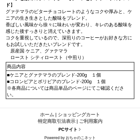
ド
】
グァテマラのビターチョコレートのようなコクや厚みと、ケ
ニアの生き生きとした酸味をブレンド。
香ばしい風味から徐々に味わいが変わり、キレのある酸味を
感じた後すっきりと消えていきます。
コクを重視しているので、深煎りのコーヒーがお好きな方に
もお試しいただきたいブレンドです。
原産国 ケニア、グァテマラ
ロースト シティロースト（中煎り）
商品内容
■ケニアとグァテマラのブレンド-200g １個
■コロンビアとボリビアのブレンド-200g １個
※各商品については商品単品のページにてご確認くださ
い。
ホーム
|
ショッピングカート
特定商取引法表示
|
ご利用案内
PCサイト
Powered by
おちゃのこネット