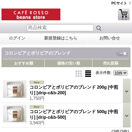
PCサイト
ログイン
新規登録はこちら
お問い合せ
コロンビアとボリビアのブレンド
一覧
おすすめ順
価格の安い順
売れ筋順
表示件数
:
コロンビアとボリビアのブレンド 200g [中煎
り]
[drip-c&b-200]
1,750円
コロンビアとボリビアのブレンド 500g [中煎
り]
[drip-c&b-500]
3,940円
(2件/2件)