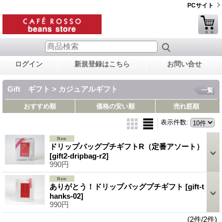
PCサイト
ログイン
新規登録はこちら
お問い合せ
Gift ギフト > カジュアルギフト
一覧
おすすめ順
価格の安い順
売れ筋順
表示件数
:
ドリップバッグプチギフトR（定番アソート）
[gift2-dripbag-r2]
990円
ありがとう！ドリップバッグプチギフト
[gift-t
hanks-02]
990円
(2件/2件)