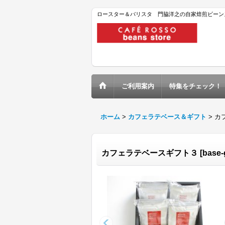
ロースター＆バリスタ 門脇洋之の自家焙煎ビーン
ご利用案内
特集をチェック！
ホーム
>
カフェラテベース＆ギフト
>
カ
カフェラテベースギフト３
[
base-g