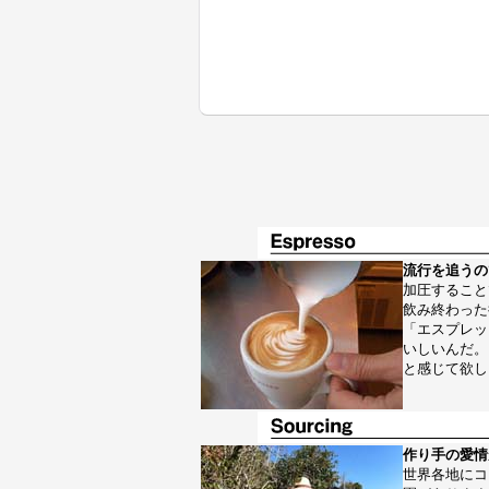
流行を追うの
加圧すること
飲み終わった
「エスプレッ
いしいんだ。
と感じて欲し
作り手の愛情
世界各地にコ