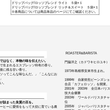
ドリップバッグ/ロッソブレンド ライト ５袋×１
ドリップバッグ/ロッソブレンド リッチ＆スイート ５袋×１
※各商品については商品単品のページにてご確認ください。
ROASTER&BARISTA
ではなく、本物の味を伝えたい。
門脇洋之（カドワキヒロユキ） Hiroy
で生まれるエスプレッソ特有の香り。
後に残る甘い香り。
1973年島根県安来市生まれ。
ソってこんな味なんだ。」「こんなにお
」
1999年 自家焙煎ビーンズシ
い。
合店「カフェロッソ」を開業。
2001年 2003年 全日本バ
技大会優勝
2003年 ワールドバリスタチ
位
が詰まった良質の豆を。
2005年 ジャパンバリスタチ
ーヒーに愛情をもって大切に育ている農