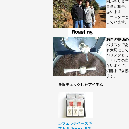
園があります
自然が相手、
思います。
ロースターと
しています。
独自の技術の
バリスタであ
も大切にして
バリスタとし
ーとしての自
ないように。
細部まで妥協
ます。
最近チェックしたアイテム
カフェラテベースギ
フト３
[
base-gift-3
]