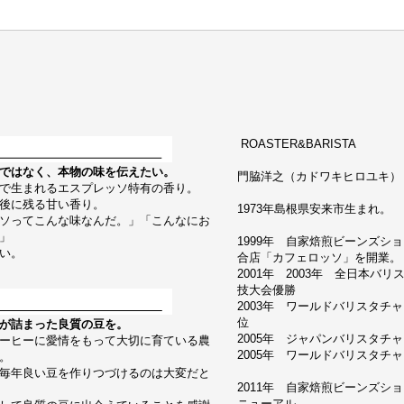
ROASTER&BARISTA
ではなく、本物の味を伝えたい。
門脇洋之（カドワキヒロユキ） Hiroy
で生まれるエスプレッソ特有の香り。
後に残る甘い香り。
1973年島根県安来市生まれ。
ソってこんな味なんだ。」「こんなにお
」
1999年 自家焙煎ビーンズシ
い。
合店「カフェロッソ」を開業。
2001年 2003年 全日本バ
技大会優勝
2003年 ワールドバリスタチ
位
が詰まった良質の豆を。
2005年 ジャパンバリスタチ
ーヒーに愛情をもって大切に育ている農
2005年 ワールドバリスタチャン
。
毎年良い豆を作りつづけるのは大変だと
2011年 自家焙煎ビーンズシ
ニューアル。