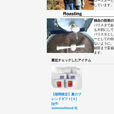
ロースターと
しています。
独自の技術の
バリスタであ
も大切にして
バリスタとし
ーとしての自
ないように。
細部まで妥協
ます。
最近チェックしたアイテム
【期間限定】夏のブ
レンドギフト[４]
[
gift-
summerblend-4
]