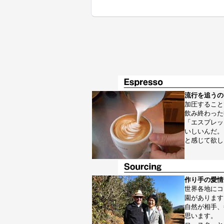
流行を追うの
加圧すること
飲み終わった
「エスプレッ
いしいんだ。
と感じて欲し
作り手の愛情
世界各地にコ
園があります
自然が相手、
思います。