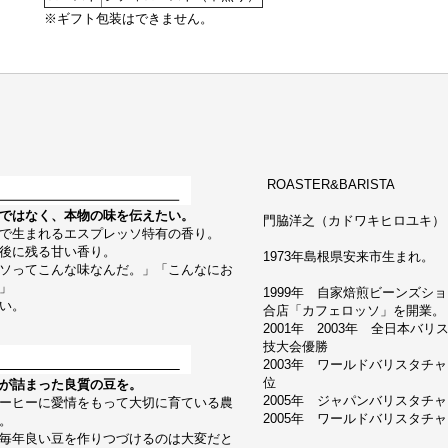
※ギフト包装はできません。
ROASTER&BARISTA
ではなく、本物の味を伝えたい。
門脇洋之（カドワキヒロユキ） Hiroy
で生まれるエスプレッソ特有の香り。
後に残る甘い香り。
1973年島根県安来市生まれ。
ソってこんな味なんだ。」「こんなにお
」
1999年 自家焙煎ビーンズシ
い。
合店「カフェロッソ」を開業。
2001年 2003年 全日本バ
技大会優勝
2003年 ワールドバリスタチ
位
が詰まった良質の豆を。
2005年 ジャパンバリスタチ
ーヒーに愛情をもって大切に育ている農
2005年 ワールドバリスタチャン
。
毎年良い豆を作りつづけるのは大変だと