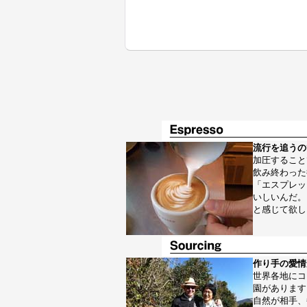
流行を追うの
加圧すること
飲み終わった
「エスプレッ
いしいんだ。
と感じて欲し
作り手の愛情
世界各地にコ
園があります
自然が相手、