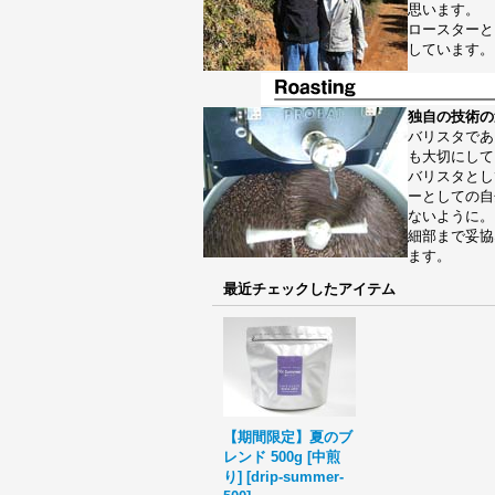
思います。
ロースターと
しています。
独自の技術の
バリスタであ
も大切にして
バリスタとし
ーとしての自
ないように。
細部まで妥協
ます。
最近チェックしたアイテム
【期間限定】夏のブ
レンド 500g [中煎
り]
[
drip-summer-