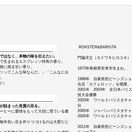
ROASTER&BARISTA
ではなく、本物の味を伝えたい。
門脇洋之（カドワキヒロユキ） Hiroy
で生まれるエスプレッソ特有の香り。
後に残る甘い香り。
1973年島根県安来市生まれ。
ソってこんな味なんだ。」「こんなにお
」
1999年 自家焙煎ビーンズシ
い。
合店「カフェロッソ」を開業。
2001年 2003年 全日本バ
技大会優勝
2003年 ワールドバリスタチ
位
が詰まった良質の豆を。
2005年 ジャパンバリスタチ
ーヒーに愛情をもって大切に育ている農
2005年 ワールドバリスタチャン
。
毎年良い豆を作りつづけるのは大変だと
2011年 自家焙煎ビーンズシ
ニューアル。