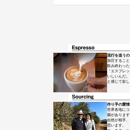
流行を追うの
加圧すること
飲み終わった
「エスプレッ
いしいんだ。
と感じて欲し
作り手の愛情
世界各地にコ
園があります
自然が相手、
思います。