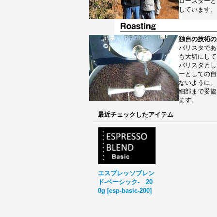
ロースターと
しています。
独自の技術の
バリスタであ
も大切にして
バリスタとし
ーとしての自
ないように。
細部まで妥協
ます。
最近チェックしたアイテム
エスプレッソブレン
ド-ベーシック- 20
0g
[
esp-basic-200
]