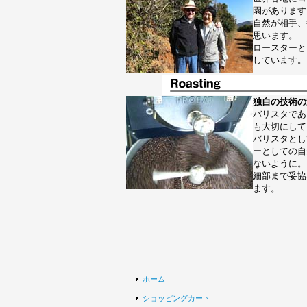
園があります
自然が相手、
思います。
ロースターと
しています。
独自の技術の
バリスタであ
も大切にして
バリスタとし
ーとしての自
ないように。
細部まで妥協
ます。
ホーム
ショッピングカート