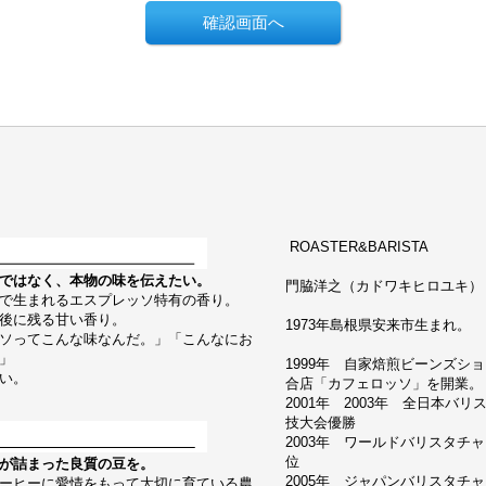
ROASTER&BARISTA
ではなく、本物の味を伝えたい。
門脇洋之（カドワキヒロユキ） Hiroy
で生まれるエスプレッソ特有の香り。
後に残る甘い香り。
1973年島根県安来市生まれ。
ソってこんな味なんだ。」「こんなにお
」
1999年 自家焙煎ビーンズシ
い。
合店「カフェロッソ」を開業。
2001年 2003年 全日本バ
技大会優勝
2003年 ワールドバリスタチ
位
が詰まった良質の豆を。
2005年 ジャパンバリスタチ
ーヒーに愛情をもって大切に育ている農