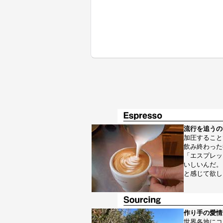
流行を追うの
加圧すること
飲み終わった
「エスプレッ
いしいんだ。
と感じて欲し
作り手の愛情
世界各地にコ