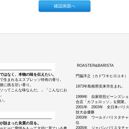
ROASTER&BARISTA
ではなく、本物の味を伝えたい。
門脇洋之（カドワキヒロユキ） Hiroy
で生まれるエスプレッソ特有の香り。
後に残る甘い香り。
1973年島根県安来市生まれ。
ソってこんな味なんだ。」「こんなにお
」
1999年 自家焙煎ビーンズシ
い。
合店「カフェロッソ」を開業。
2001年 2003年 全日本バ
技大会優勝
2003年 ワールドバリスタチ
位
が詰まった良質の豆を。
2005年 ジャパンバリスタチ
ーヒーに愛情をもって大切に育ている農