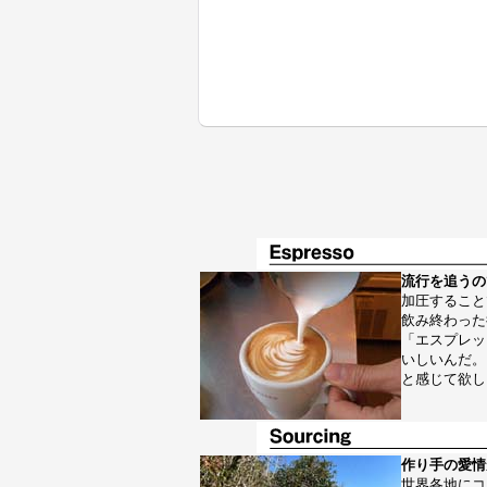
流行を追うの
加圧すること
飲み終わった
「エスプレッ
いしいんだ。
と感じて欲し
作り手の愛情
世界各地にコ