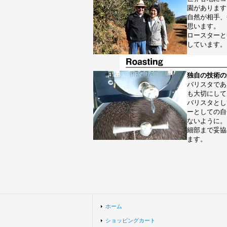
園があります
自然が相手、
思います。
ロースターと
しています。
独自の技術の
バリスタであ
も大切にして
バリスタとし
ーとしての自
ないように。
細部まで妥協
ます。
ホーム
ショッピングカート